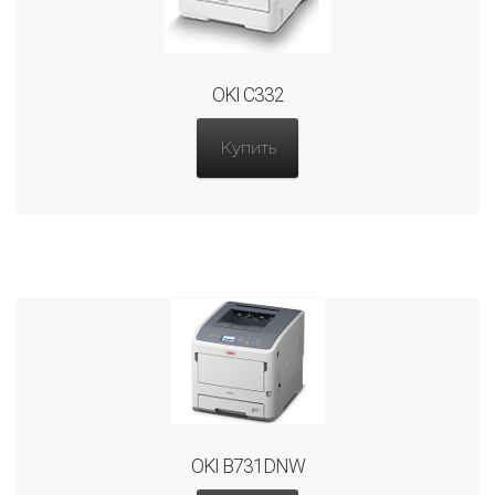
OKI C332
Купить
OKI B731DNW