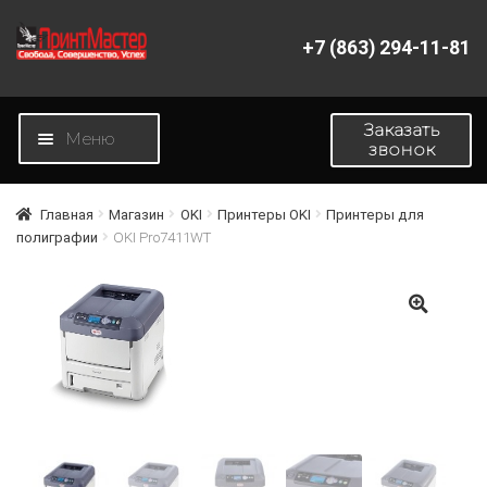
+7 (863) 294-11-81
Перейти
Перейти
к
к
навигации
содержимому
Заказать
Меню
звонок
Главная
Главная
Магазин
OKI
Принтеры OKI
Принтеры для
полиграфии
OKI Pro7411WT
Магазин
Новости
🔍
О компании
Контакты