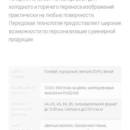
холодного и горячего переноса изображений
практически на любые поверхности.
Передовая технология предоставляет широкие
возможности по персонализации сувенирной
продукции.
ЦВЕТА
Голубой, пурпурный, желтый (CMY), белый
ТОНЕРА:
РАЗРЕШЕНИЕ
1200 x 600 точек на дюйм, многоуровневая
ПЕЧАТИ:
технология ProQ2400
ФОРМАТ/
A4, A5, A6, B4, B5; пользовательский формат
ПЛОТНОСТЬ
до 1200 мм, плотность до 250 г/кв.м
БУМАГИ:
ТИП
Цветные носители, прозрачная пленка,