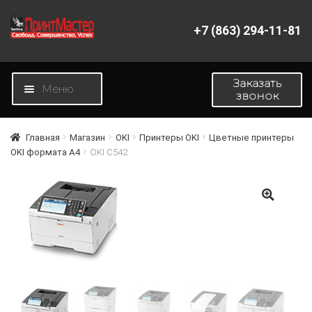
+7 (863) 294-11-81
Перейти
Перейти
к
к
навигации
содержимому
Заказать
Меню
звонок
Главная
Главная
Магазин
OKI
Принтеры OKI
Цветные принтеры
OKI формата А4
OKI C542
Магазин
Новости
🔍
О компании
Контакты