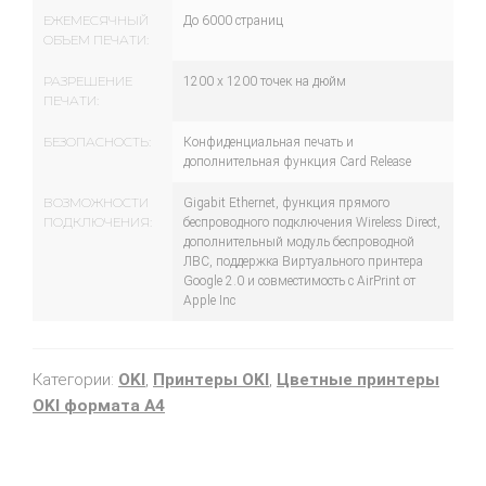
ЕЖЕМЕСЯЧНЫЙ
До 6000 страниц
ОБЪЕМ ПЕЧАТИ:
РАЗРЕШЕНИЕ
1200 x 1200 точек на дюйм
ПЕЧАТИ:
БЕЗОПАСНОСТЬ:
Конфиденциальная печать и
дополнительная функция Card Release
ВОЗМОЖНОСТИ
Gigabit Ethernet, функция прямого
ПОДКЛЮЧЕНИЯ:
беспроводного подключения Wireless Direct,
дополнительный модуль беспроводной
ЛВС, поддержка Виртуального принтера
Google 2.0 и совместимость с AirPrint от
Apple Inc
Категории:
OKI
,
Принтеры OKI
,
Цветные принтеры
OKI формата А4