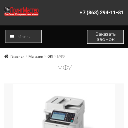
+7 (863) 294-11-81
Перейти
Перейти
к
к
навигации
содержимому
Заказать
Меню
звонок
Главная
Главная
Магазин
OKI
МФУ
МФУ
Магазин
Новости
О компании
Контакты