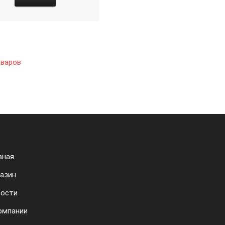
оваров
вная
азин
ости
омпании