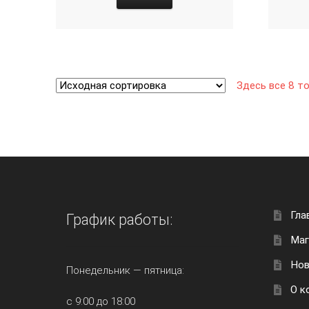
Здесь все 8 т
Гла
График работы:
Маг
Нов
Понедельник — пятница:
О к
с 9:00 до 18:00