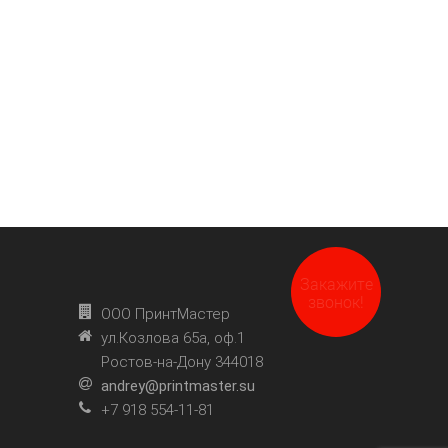
Закажите
звонок!
ООО ПринтМастер
ул.Козлова 65а, оф.1
Ростов-на-Дону 344018
andrey@printmaster.su
+7 918 554-11-81