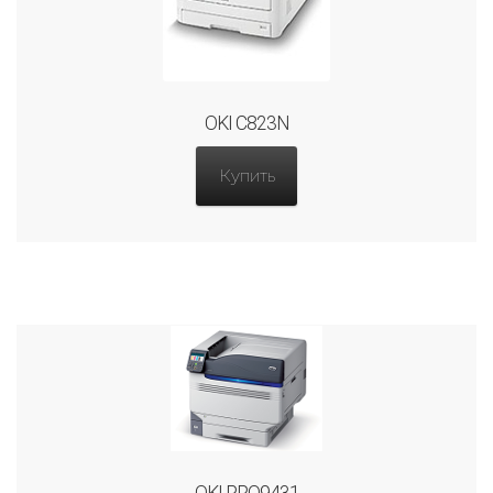
OKI C823N
Купить