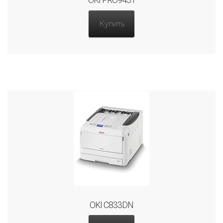
OKI PRO9431
Купить
OKI C833DN