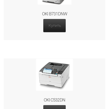
OKI B731DNW
Купить
OKI C532DN