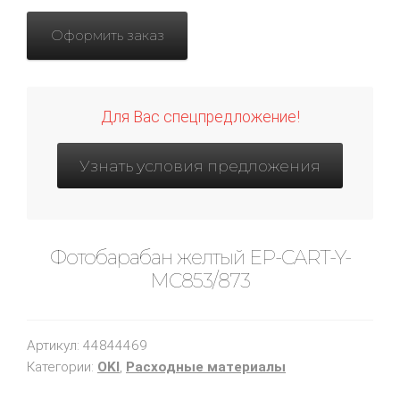
Оформить заказ
Для Вас спецпредложение!
Узнать условия предложения
Фотобарабан желтый EP-CART-Y-
MC853/873
Артикул:
44844469
Категории:
OKI
,
Расходные материалы