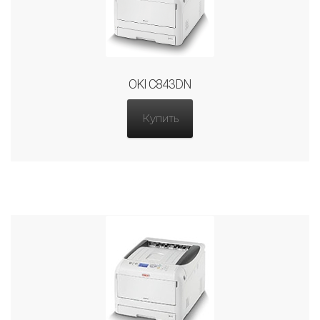
OKI C843DN
Купить