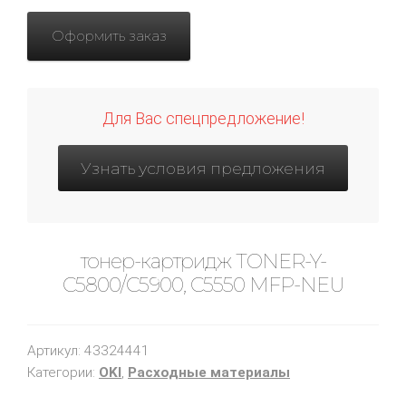
Оформить заказ
Для Вас спецпредложение!
Узнать условия предложения
тонер-картридж TONER-Y-
C5800/C5900, C5550 MFP-NEU
Артикул:
43324441
Категории:
OKI
,
Расходные материалы