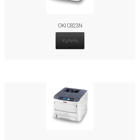
OKI C823N
Купить