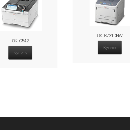
OKI B731DNW
OKI C542
Купить
Купить