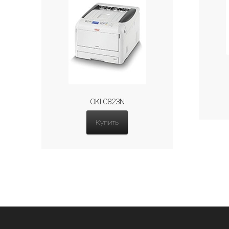
OKI C823N
Купить