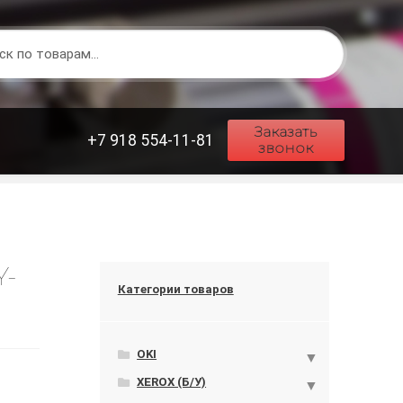
Заказать
+7 918 554-11-81
звонок
Y-
Категории товаров
OKI
XEROX (Б/У)