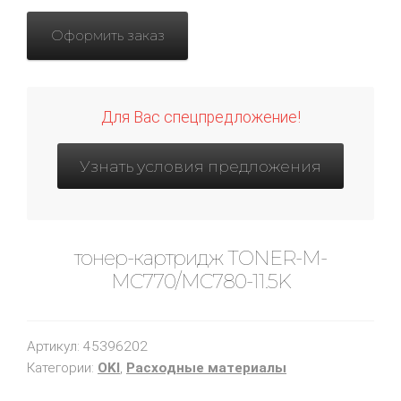
Оформить заказ
Для Вас спецпредложение!
Узнать условия предложения
тонер-картридж TONER-M-
MC770/MC780-11.5K
Артикул:
45396202
Категории:
OKI
,
Расходные материалы