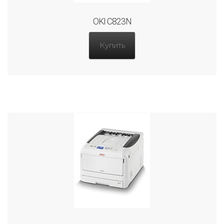
OKI C823N
Купить