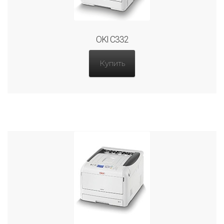
OKI C332
Купить