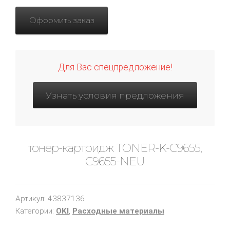
Оформить заказ
Для Вас спецпредложение!
Узнать условия предложения
тонер-картридж TONER-K-C9655,
C9655-NEU
Артикул:
43837136
Категории:
OKI
,
Расходные материалы