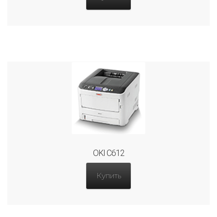
OKI C612
Купить