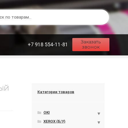
Заказать
+7 918 554-11-81
звонок
ый
Категории товаров
OKI
XEROX (Б/У)