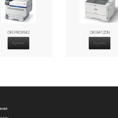
OKI PRO9542
OKI B412DN
Купить
Купить
вная