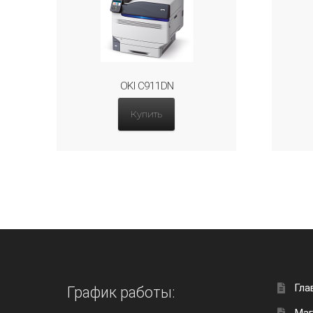
OKI C911DN
Купить
Гла
График работы: