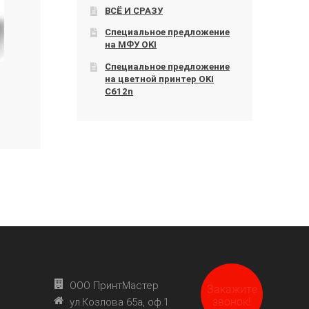
ВСЁ И СРАЗУ
Специальное предложение
на МФУ OKI
Специальное предложение
на цветной принтер OKI
C612n
ООО ПринтМастер
Закажите
звонок!
ул.Козлова 65а, оф.1