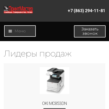
+7 (863) 294-11-81
Перейти
Перейти
к
к
навигации
содержимому
Заказать
Меню
звонок
Главная
Лидеры продаж
Магазин
Новости
О компании
Контакты
OKI MC853DN