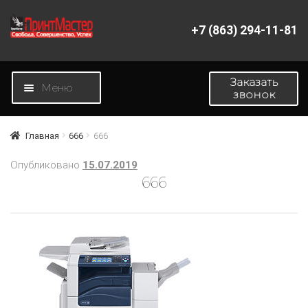
+7 (863) 294-11-81
Перейти
Перейти
к
к
навигации
содержимому
Заказать
Меню
звонок
Главная
Главная
666
666
Магазин
Опубликовано
15.07.2019
666
Новости
О компании
Контакты