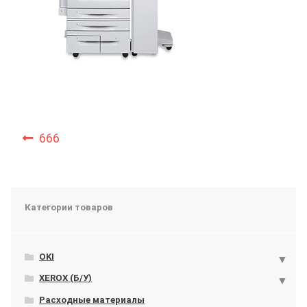
Навигация
Предыдущий:
666
по
записям
Категории товаров
OKI
XEROX (Б/У)
Расходные материалы