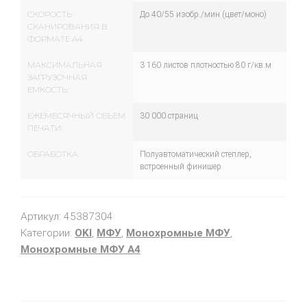
СКОРОСТЬ
До 40/55 изобр./мин (цвет/моно)
СКАНИРОВАНИЯ В
ФОРМАТЕ A4:
МАКСИМАЛЬНАЯ
3 160 листов плотностью 80 г/кв.м
ЗАГРУЗОЧНАЯ
ЕМКОСТЬ:
ЕЖЕМЕСЯЧНЫЙ ОБЪЕМ
30 000 страниц
ПЕЧАТИ:
ОБРАБОТКА:
Полуавтоматический степлер,
встроенный финишер
Артикул:
45387304
Категории:
OKI
,
МФУ
,
Монохромные МФУ
,
Монохромные МФУ A4