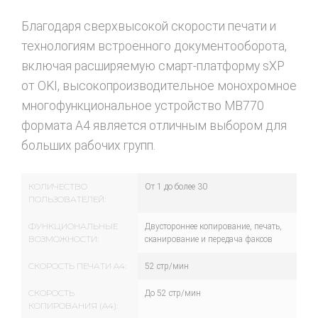
Благодаря сверхвысокой скорости печати и
технологиям встроенного документооборота,
включая расширяемую смарт-платформу sXP
от OKI, высокопроизводительное монохромное
многофункциональное устройство МB770
формата A4 является отличным выбором для
больших рабочих групп.
КОЛИЧЕСТВО
От 1 до более 30
ПОЛЬЗОВАТЕЛЕЙ:
ФУНКЦИОНАЛЬНЫЕ
Двустороннее копирование, печать,
ВОЗМОЖНОСТИ:
сканирование и передача факсов
СКОРОСТЬ ПЕЧАТИ A4:
52 стр/мин
СКОРОСТЬ
До 52 стр/мин
КОПИРОВАНИЯ (A4):