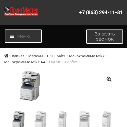
+7 (863) 294-11-81
Перейти
Перейти
к
к
навигации
содержимому
Заказать
Меню
звонок
Главная
Главная
Магазин
OKI
МФУ
Монохромные МФУ
Монохромные МФУ A4
OKI MB770dnfax
Магазин
Новости
🔍
О компании
Контакты