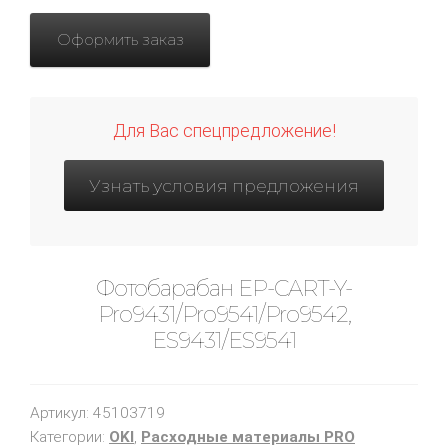
Оформить заказ
Для Вас спецпредложение!
Узнать условия предложения
Фотобарабан EP-CART-Y-
Pro9431/Pro9541/Pro9542,
ES9431/ES9541
Артикул:
45103719
Категории:
OKI
,
Расходные материалы PRO