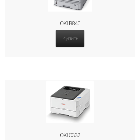
OKI B840
Купить
OKI C332