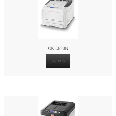
OKI C823N
Купить