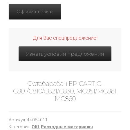
Оформить заказ
Для Вас спецпредложение!
Узнать условия предложения
Фотобарабан EP-CART-C-
C801/C810/C821/C830, MC851/MC861,
MC860
Артикул:
44064011
Категории:
OKI
,
Расходные материалы