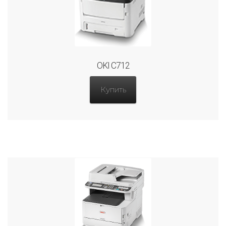
OKI C712
Купить