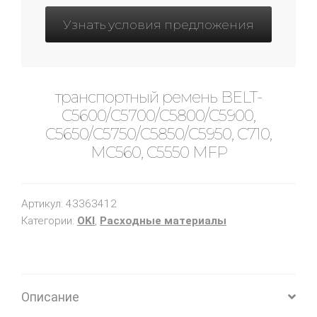
Узнать условия предложения
транспортный ремень BELT-
C5600/C5700/C5800/C5900,
C5650/C5750/C5850/C5950, C710,
MC560, C5550 MFP
Артикул:
43363412
Категории:
OKI
,
Расходные материалы
Описание