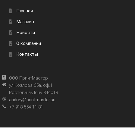
Главная
Магазин
Новости
О компании
Контакты
ООО ПринтМастер
ул.Козлова 65а, оф.1
Ростов-на-Дону 344018
andrey@printmaster.su
+7 918 554-11-81