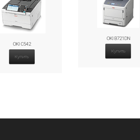
OKI B721DN
OKI C542
Купить
Купить