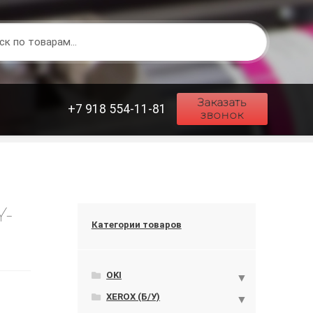
Заказать
+7 918 554-11-81
звонок
Y-
Категории товаров
OKI
XEROX (Б/У)