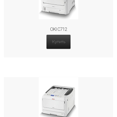
OKI C712
Купить