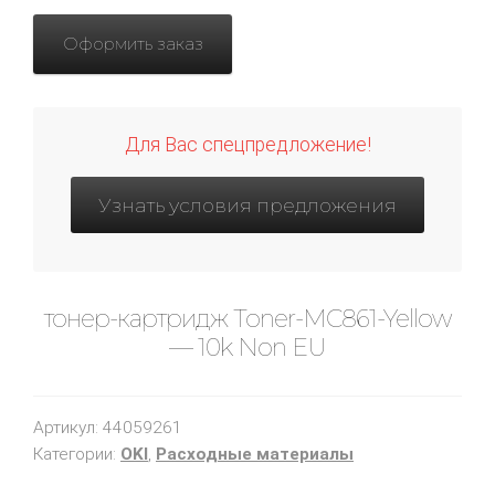
Оформить заказ
Для Вас спецпредложение!
Узнать условия предложения
тонер-картридж Toner-MC861-Yellow
— 10k Non EU
Артикул:
44059261
Категории:
OKI
,
Расходные материалы