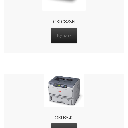
OKI C823N
Купить
OKI B840