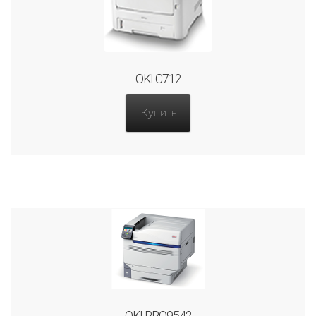
OKI C712
Купить