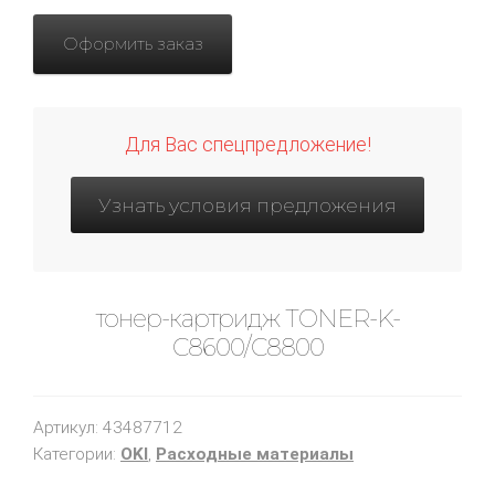
Оформить заказ
Для Вас спецпредложение!
Узнать условия предложения
тонер-картридж TONER-K-
C8600/C8800
Артикул:
43487712
Категории:
OKI
,
Расходные материалы