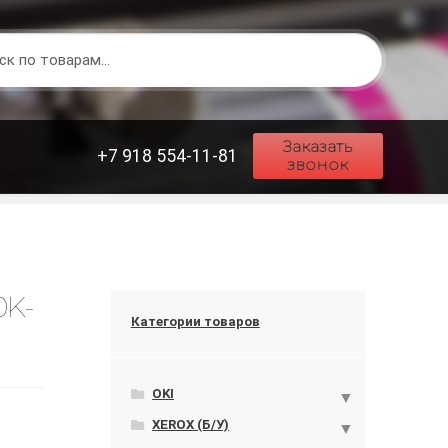
Заказать
+7 918 554-11-81
звонок
0K-
Категории товаров
OKI
XEROX (Б/У)