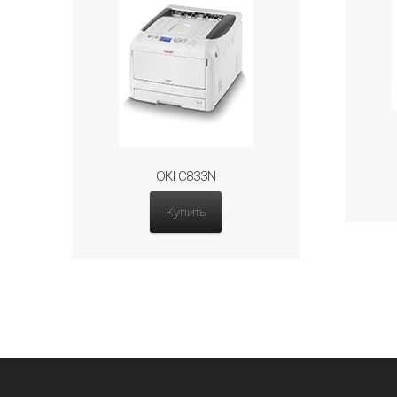
OKI C833N
Купить