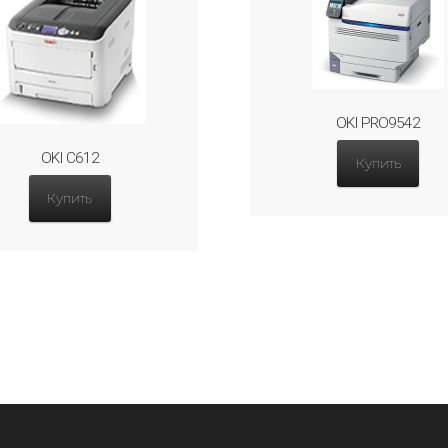
OKI PRO9542
OKI C612
Купить
Купить