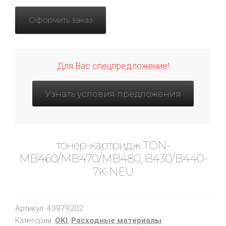
Оформить заказ
Для Вас спецпредложение!
Узнать условия предложения
тонер-картридж TON-
MB460/MB470/MB480, B430/B440-
7K-NEU
Артикул:
43979202
Категории:
OKI
,
Расходные материалы