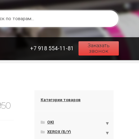
Заказать
+7 918 554-11-81
звонок
Категории товаров
950
OKI
XEROX (Б/У)