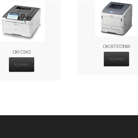
OKI B731DNW
OKI C542
Купить
Купить