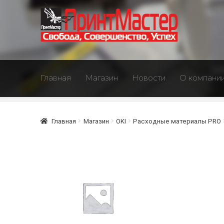
Перейти
Перейти
к
к
навигации
содержимому
Главная
Магазин
Новости
О компани
Главная
Магазин
OKI
Расходные материалы PRO