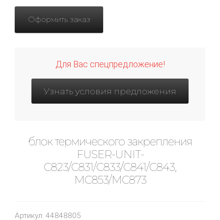
Оформить заказ
Для Вас спецпредложение!
Узнать условия предложения
блок термического закрепления
FUSER-UNIT-
C823/C831/C833/C841/C843,
MC853/MC873
Артикул:
44848805