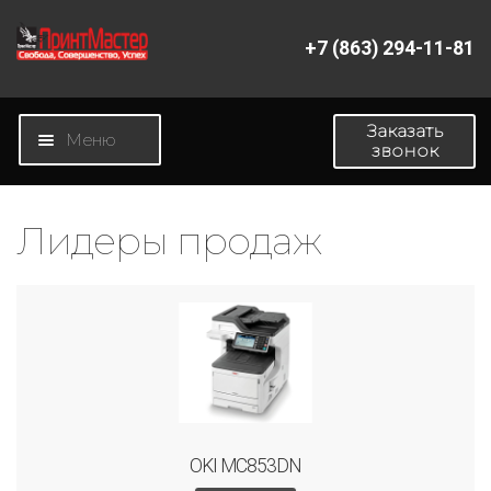
+7 (863) 294-11-81
Перейти
Перейти
к
к
навигации
содержимому
Заказать
Меню
звонок
Главная
Лидеры продаж
Магазин
Новости
О компании
Контакты
OKI MC853DN