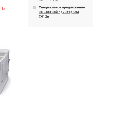
Специальное предложение
ЛЫ
на цветной принтер OKI
C612n