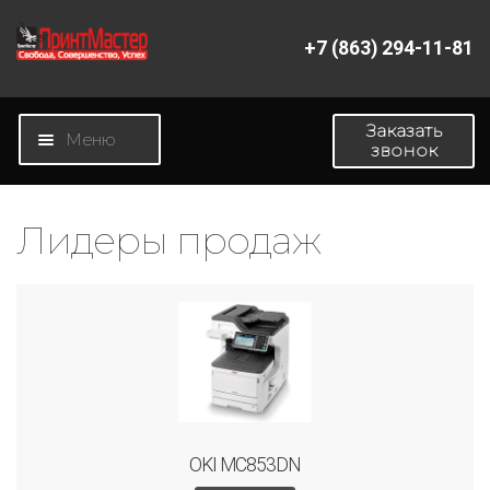
+7 (863) 294-11-81
Перейти
Перейти
к
к
навигации
содержимому
Заказать
Меню
звонок
Главная
Лидеры продаж
Магазин
Новости
О компании
Контакты
OKI MC853DN