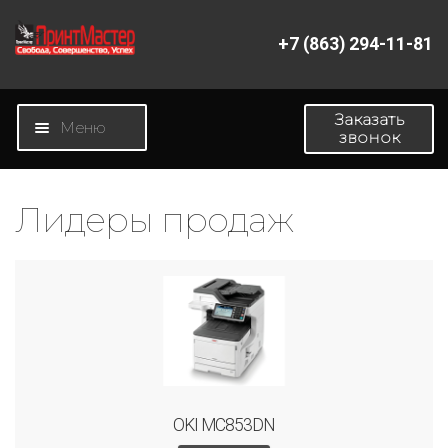
+7 (863) 294-11-81
Перейти
Перейти
к
к
навигации
содержимому
Заказать
Меню
звонок
Главная
Лидеры продаж
Магазин
Новости
О компании
Контакты
OKI MC853DN