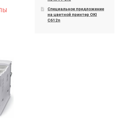
Специальное предложение
ЛЫ
на цветной принтер OKI
C612n