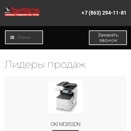
+7 (863) 294-11-81
Перейти
Перейти
к
к
навигации
содержимому
Заказать
Меню
звонок
Главная
Лидеры продаж
Магазин
Новости
О компании
Контакты
OKI MC853DN