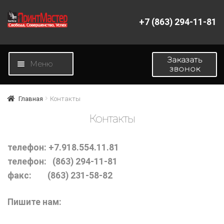
+7 (863) 294-11-81
Перейти
Перейти
к
к
навигации
содержимому
Заказать
Меню
звонок
Главная
Главная
Контакты
Контакты
Магазин
телефон: +7.918.554.11.81
Новости
телефон: (863) 294-11-81
факс: (863) 231-58-82
О компании
Пишите нам:
Контакты