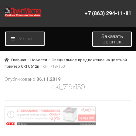
+7 (863) 294-11-81
Перейти
Перейти
к
к
навигации
содержимому
Заказать
Меню
звонок
Главная
Главная
Новости
Специальное предложение на цветной
принтер OKI C612n
oki_719x150
Магазин
Опубликовано
06.11.2019
oki_719x150
Новости
О компании
Контакты