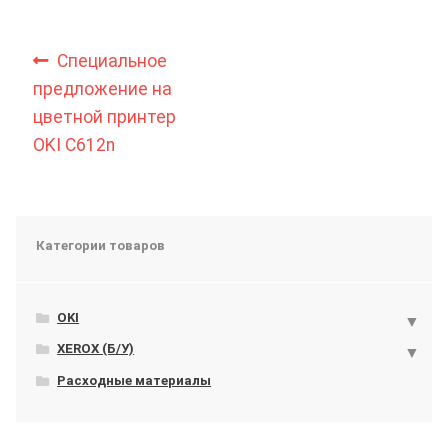
Навигация
Предыдущий:
Специальное
по
предложение на
цветной принтер
записям
OKI C612n
Категории товаров
OKI
XEROX (Б/У)
Расходные материалы